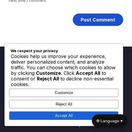
next time I comment.
We respect your privacy
Cookies help us improve your experience,
deliver personalized content, and analyze
traffic. You can choose which cookies to allow
by clicking
Customize
. Click
Accept All
to
Jurídico
consent or
Reject All
to decline non-essential
cookies.
Sua privacidade
Customize
Quem somos
Reject All
Cookies e rastreamento
Accept All
🌐 Language ▾
Termos e condições