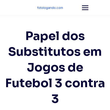
Skip
to
fotologando.com
content
Papel dos
Substitutos em
Jogos de
Futebol 3 contra
3