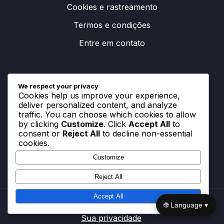
Cookies e rastreamento
Termos e condições
Entre em contato
Categorias
We respect your privacy
Cookies help us improve your experience,
deliver personalized content, and analyze
hub-1
traffic. You can choose which cookies to allow
hub-2
by clicking
Customize
. Click
Accept All
to
consent or
Reject All
to decline non-essential
hub-3
cookies.
Customize
Reject All
Accept All
🌐 Language ▾
Sua privacidade