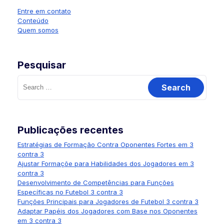
navigation
Entre em contato
Conteúdo
Quem somos
Pesquisar
Search
for:
Publicações recentes
Estratégias de Formação Contra Oponentes Fortes em 3
contra 3
Ajustar Formaçõe para Habilidades dos Jogadores em 3
contra 3
Desenvolvimento de Competências para Funções
Específicas no Futebol 3 contra 3
Funções Principais para Jogadores de Futebol 3 contra 3
Adaptar Papéis dos Jogadores com Base nos Oponentes
em 3 contra 3